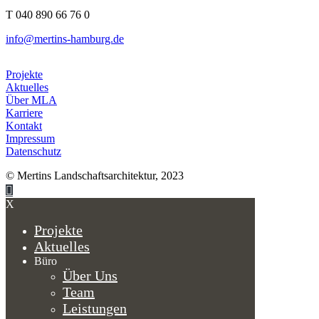
T 040 890 66 76 0
info@mertins-hamburg.de
Projekte
Aktuelles
Über MLA
Karriere
Kontakt
Impressum
Datenschutz
© Mertins Landschaftsarchitektur, 2023
X
Projekte
Aktuelles
Büro
Über Uns
Team
Leistungen