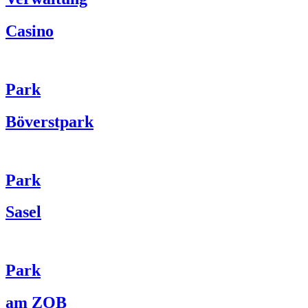
Casino
Park
Böverstpark
Park
Sasel
Park
am ZOB