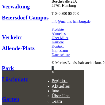
Boschstraße 23A
Verwaltung
22761 Hamburg
T 040 890 66 76 0
Beiersdorf Campus
info@mertins-hamburg.de
Projekte
Aktuelles
Verkehr
Über MLA
Karriere
Kontakt
Allende-Platz
Impressum
Datenschutz
© Mertins Landschaftsarchitektur, 
Park
X
Löschplatz
Projekte
Aktuelles
Büro
Über Uns
Garten
Team